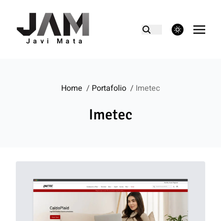
theme switcher
Javi Mata
Home
/
Portafolio
/
Imetec
Imetec