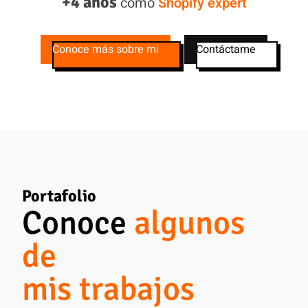
+4 años
como
Shopify expert
Conoce más sobre mi
Contáctame
Portafolio
Conoce
algunos
de
mis trabajos